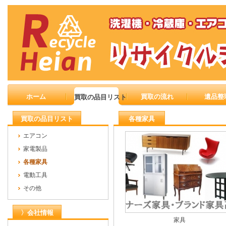
ホーム
買取の流れ
遺品整
買取の品目リスト
買取の品目リスト
各種家具
エアコン
家電製品
各種家具
電動工具
その他
〉会社情報
家具